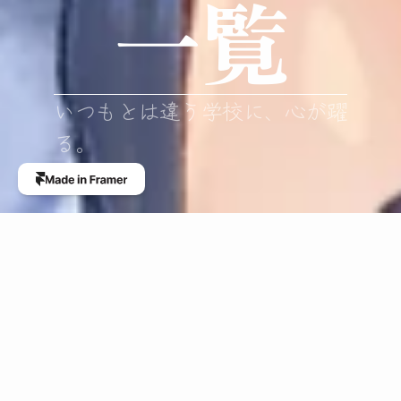
一覧
いつもとは違う学校に、心が躍
る。
1
プラザホール
PLAZA
日目
6/8 Sat.
1030
1100
Magic Rain
11:00～11:15